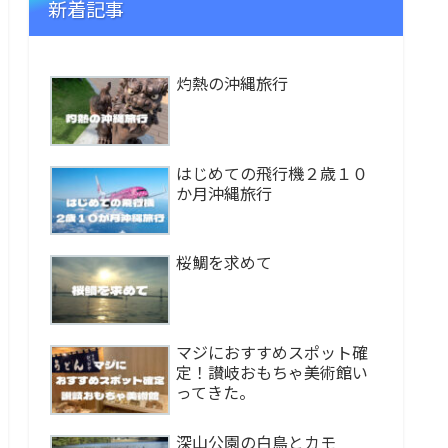
新着記事
灼熱の沖縄旅行
はじめての飛行機２歳１０
か月沖縄旅行
桜鯛を求めて
マジにおすすめスポット確
定！讃岐おもちゃ美術館い
ってきた。
深山公園の白鳥とカモ