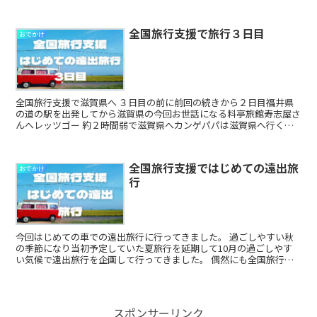
おもちゃを見ていっていました。 ...
全国旅行支援で旅行３日目
おでかけ
全国旅行支援で滋賀県へ ３日目の前に前回の続きから２日目福井県
の道の駅を出発してから滋賀県の今回お世話になる料亭旅館寿志屋さ
んへレッツゴー 約２時間弱で滋賀県へカンゲパパは滋賀県へ行くの
はなんとはじめて福井県もだけど（笑） ...
全国旅行支援ではじめての遠出旅
おでかけ
行
今回はじめての車での遠出旅行に行ってきました。 過ごしやすい秋
の季節になり当初予定していた夏旅行を延期して10月の過ごしやす
い気候で遠出旅行を企画して行ってきました。 偶然にも全国旅行支
援がはじまりまして日頃の行いの良さが、こ...
スポンサーリンク