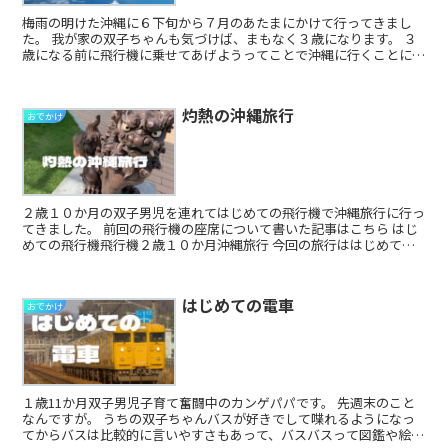
梅雨の明けた沖縄に６下旬から７月のあたまにかけて行ってきまし
た。 我が家の双子ちゃんも気づけば、まもなく３歳になります。 ３
歳になる前に飛行機に乗せてあげようってことで沖縄に行くことに
(３歳になると飛行機代が。。。) そ...
灼熱の沖縄旅行
おでかけ
２歳１０か月の双子男児を連れてはじめての飛行機で沖縄旅行に行っ
てきました。 前回の飛行機の座席について書いた記事はこちら はじ
めての飛行機飛行機２歳１０か月沖縄旅行 今回の旅行ははじめてづ
くしの旅行です。 父ちゃん...
はじめての電車
おでかけ
１歳11か月双子男児子育て奮闘中のカンゲパパです。 先週末のこと
なんですが。 うちの双子ちゃんバスが好きでして喋れるようになっ
てからバスは比較的に言いやすさもあって、バスバスって図鑑や絵本