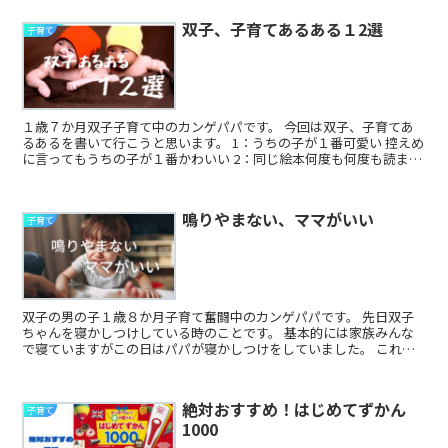
双子、子育てあるある１2選
子育て
１歳７か月双子子育て中のカンゲパパです。 今回は双子、子育てあ
るあるを書いて行こうと思います。 1：うちの子が１番可愛い 控えめ
に言ってもうちの子が１番かわいい 2：同じ絵本何度も何度も読まさ
れる。 ...
鳴りやまない、ママがいい
子育て
双子の男の子１歳８か月子育て奮闘中のカンゲパパです。 先日双子
ちゃんを寝かしつけしている時のことです。 基本的には家族みんな
で寝ていますがこの日はパパが寝かしつけをしていました。 これま
でも何回かはカンゲパパ１人で寝かし...
絶対おすすめ！はじめてずかん
子育て
1000