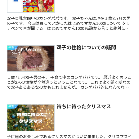
双子育児奮闘中のカンゲパパです。 双子ちゃんは現在１歳8ヵ月の男
の子です。 今回は買ってよかったはじめてずかん1000について タッ
チペンで音が聞ける はじめてずかん1000 結論から言うと絶対にお
すすめ。 ...
双子の性格についての疑問
子育て
１歳7ヵ月双子男の子、 子育て中のカンゲパパです。 最近よく思うこ
とが2人の性格が全然違うということなです。 これはよく聞く話なの
で双子あるあるなのかもしれませんが。 カンゲパパ的になんでな
ん？って うちの双...
待ちに待ったクリスマス
子育て
子供達のお楽しみであるクリスマスがついに来ました。クリスマスイ