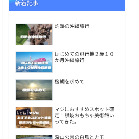
新着記事
灼熱の沖縄旅行
はじめての飛行機２歳１０
か月沖縄旅行
桜鯛を求めて
マジにおすすめスポット確
定！讃岐おもちゃ美術館い
ってきた。
深山公園の白鳥とカモ