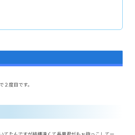
で２度目です。
いてたんですが結構遠くて長男君がもぉ抱っこしてー