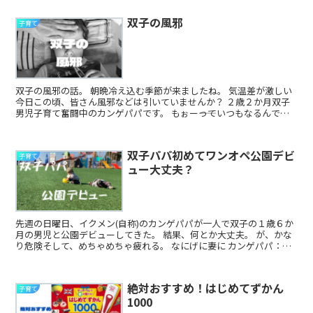
双子の風邪
子育て
双子の風邪の話。 朝晩冷え込む季節が来ましたね。 気温差が激しい
今日この頃、皆さん風邪などは引いていませんか？ ２歳２か月双子
男児子育て奮闘中のカンゲパパです。 もぉー――っていつもなるんです
けど。。。 風邪...
双子パパ初めてワンオペ公園デビ
子育て
ュー大丈夫？
先週の日曜日、イクメン(自称)のカンゲパパが一人で双子の１歳６か
月の男児と公園デビューしてきた。 結果、何とか大丈夫。 が、かな
り危険そして、めちゃめちゃ疲れる。 なにげに妻に カンゲパパ：３
人で公園でも行ってみ...
絶対おすすめ！はじめてずかん
子育て
1000