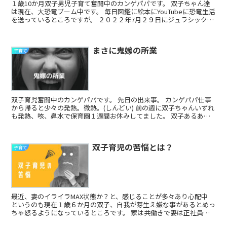
１歳10か月双子男児子育て奮闘中のカンゲパパです。 双子ちゃん達
は現在、大恐竜ブーム中です。 毎日図鑑に絵本にYouTubeに恐竜生活
を送っているところですが。 ２０２２年7月２９日にジュラシックワ
ールド～新たな支配者～...
まさに鬼嫁の所業
子育て
双子育児奮闘中のカンゲパパです。 先日の出来事。 カンゲパパ仕事
から帰ると少々の発熱。微熱。(しんどい) 前の週に双子ちゃんいずれ
も発熱、咳、鼻水で保育園１週間お休みしてました。 双子あるある
で１人発熱の翌日もしく...
双子育児の苦悩とは？
子育て
最近、妻のイライラMAX状態か？と、感じることが多々あり心配中
というのも現在１歳６か月の双子、自我が芽生え嫌な事があるとめっ
ちゃ怒るようになっているところです。 家は共働きで妻は正社員、
時短勤務中で会社の保育園に双子あずけて...